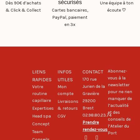
sécurisés
Dès 90€ d’achats
Une équipe à ton
& Click & Collect
Cartes bancaires,
écoute
♡
PayPal, paiement
en 3x
Abonnez-
LIENS
INFOS
CONTACT
vous à la
RAPIDES
UTILES
170 rue
newsletter
Jurien de la
Votre
Mon
pour ne rien
routine
compte
Gravière
manquer de
capillaire
29200
Livraisons
l’actualité
Brest
Expertises
& retours
et des
02.98.80.23.74
Head spa
CGV
conseils de
Prendre
Concept
l’Atelier du
rendez-vous
Team
Port
Conseils