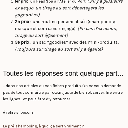
(S’il y a plusieurs
1er prix
: un Head Spa à l’Atelier du Port.
ex aequo, un tirage au sort départagera les
gagnant·es)
2e prix
: une routine personnalisée (shampooing,
masque et soin sans rinçage).
(En cas d’ex aequo,
tirage au sort également)
3e prix
: un sac “goodies” avec des mini-produits.
(Toujours sur tirage au sort s’il y a égalité)
Toutes les réponses sont quelque part...
… dans nos articles ou nos fiches produits. On ne vous demande
pas de tout connaître par cœur, juste de bien observer, lire entre
les lignes… et peut-être d’y retourner.
À relire si besoin :
Le pré-shampoing, à quoi ça sert vraiment ?