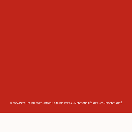
© 2024 L’ATELIER DU PORT – DESIGN
STUDIO IMERA
–
MENTIONS LÉGALES
–
CONFIDENTIALITÉ