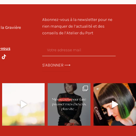
Abonnez-vous à la newsletter pour ne
rien manquer de l’actualité et des
 la Gravière
conseils de l’Atelier du Port
Votre
-vous
adresse
mail
T
S'ABONNER ⟶
i
k
t
o
k