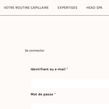
Aller
OUVRIR VOTRE ROUTINE CAPILLAIRE
OUVRIR EXPERTISE
VOTRE ROUTINE CAPILLAIRE
EXPERTISES
HEAD SPA
au
contenu
Se connecter
Obligatoire
Obligatoire
Identifiant ou e-mail
*
Mot de passe
*