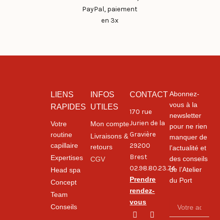
PayPal, paiement
en 3x
Abonnez-
LIENS
INFOS
CONTACT
vous à la
RAPIDES
UTILES
170 rue
newsletter
Jurien de la
Votre
Mon compte
pour ne rien
Gravière
routine
Livraisons &
manquer de
capillaire
29200
retours
l’actualité et
Brest
Expertises
des conseils
CGV
02.98.80.23.74
de l’Atelier
Head spa
Prendre
du Port
Concept
rendez-
Team
vous
Votre
Conseils
adresse