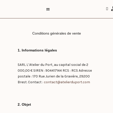
Aller
au
l
l
l
contenu
VOTRE ROUTINE CAPILLAIRE
PRENDRE RENDEZ-VOUS
Conditions générales de vente
1. Informations légales
SARL L’Atelier du Port, au capital social de 2
000,00 € SIREN : 904417144 RCS : RCS Adresse
postale : 170 Rue Jurien de la Gravière, 29200
Brest. Contact :
contact@atelierduport.com
2. Objet