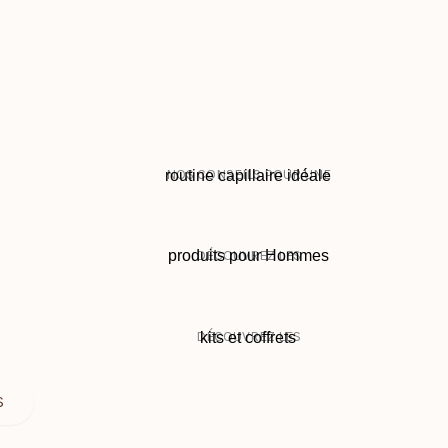
NOS CONSEILS POUR UNE
routine capillaire idéale
DÉCOUVREZ LES
produits pour Hommes
DÉCOUVREZ LES
kits et coffrets
S