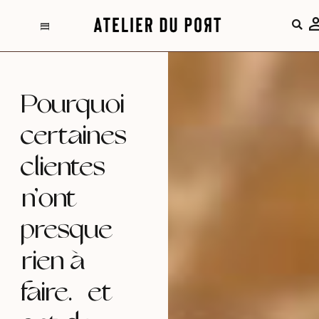
Aller
au
l
l
l
contenu
Pourquoi
certaines
clientes
n’ont
presque
rien à
faire… et