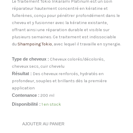
Le Traitement Tokio Inkarami Platinum est un soin
réparateur hautement concentré en kératine et
fullerènes, conçu pour pénétrer profondément dans le
cheveu et y fusionner avec la kératine existante,
offrant ainsi une réparation durable et visible sur
plusieurs semaines. Ce traitement est indissociable
du
Shampoing Tokio
, avec lequel il travaille en synergie.
Type de cheveux :
Cheveux colorés/décolorés,
cheveux secs, cuir chevelu
Résultat :
Des cheveux renforcés, hydratés en
profondeur, souples et brillants dès la première
application
Contenance :
200 ml
quantité
Disponibilité :
1 en stock
de
Traitement
platinum
AJOUTER AU PANIER