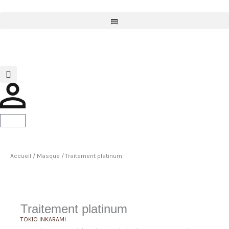
Aller
au
l
l
l
contenu
Panier
Accueil
/
Masque
/ Traitement platinum
Traitement platinum
TOKIO INKARAMI