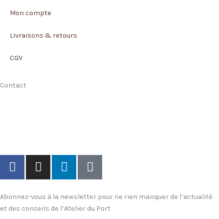
Mon compte
Livraisons & retours
CGV
Contact
170 rue Jurien de la Gravière
29200 Brest
02.98.80.23.74
Prendre rendez-vous
F
I
L
T
a
n
i
i
c
s
n
k
e
t
k
t
Abonnez-vous à la newsletter pour ne rien manquer de l’actualité
b
a
e
o
et des conseils de l’Atelier du Port