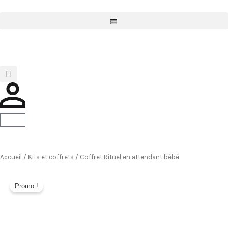
Aller
au
l
l
l
contenu
Panier
Accueil
/
Kits et coffrets
/ Coffret Rituel en attendant bébé
Promo !