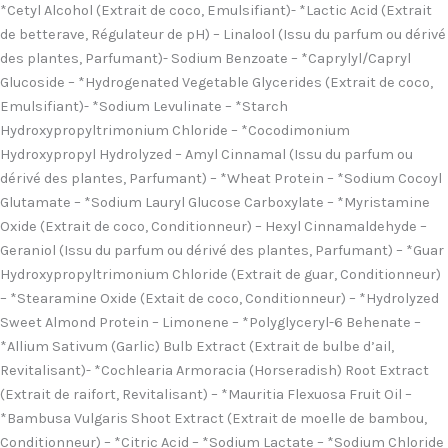
*Cetyl Alcohol (Extrait de coco, Emulsifiant)- *Lactic Acid (Extrait
de betterave, Régulateur de pH) – Linalool (Issu du parfum ou dérivé
des plantes, Parfumant)- Sodium Benzoate – *Caprylyl/Capryl
Glucoside – *Hydrogenated Vegetable Glycerides (Extrait de coco,
Emulsifiant)- *Sodium Levulinate – *Starch
Hydroxypropyltrimonium Chloride – *Cocodimonium
Hydroxypropyl Hydrolyzed – Amyl Cinnamal (Issu du parfum ou
dérivé des plantes, Parfumant) – *Wheat Protein – *Sodium Cocoyl
Glutamate – *Sodium Lauryl Glucose Carboxylate – *Myristamine
Oxide (Extrait de coco, Conditionneur) – Hexyl Cinnamaldehyde –
Geraniol (Issu du parfum ou dérivé des plantes, Parfumant) – *Guar
Hydroxypropyltrimonium Chloride (Extrait de guar, Conditionneur)
– *Stearamine Oxide (Extait de coco, Conditionneur) – *Hydrolyzed
Sweet Almond Protein – Limonene – *Polyglyceryl-6 Behenate –
*Allium Sativum (Garlic) Bulb Extract (Extrait de bulbe d’ail,
Revitalisant)- *Cochlearia Armoracia (Horseradish) Root Extract
(Extrait de raifort, Revitalisant) – *Mauritia Flexuosa Fruit Oil –
*Bambusa Vulgaris Shoot Extract (Extrait de moelle de bambou,
Conditionneur) – *Citric Acid – *Sodium Lactate – *Sodium Chloride