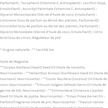
Parfumant) ; Tocopherol (Vitamine E, Antioxydant) ; Lecithin (Soja,
Emulsifiant) ; Ascorbyl Palmitate (Vitamine C, Antioxydant) ;
Glycerol Monostearate (Dérivé d’huile de coco, Emulsifiant) ;
Limonene (Issu de parfum ou dérivé des plantes, Parfumant]);
Citronellol (Issu de parfum ou dérivé des plantes, Parfumant) ;
Glycerol Monooleate (Dérivé d’huile de coco, Emulsifiant) ; Citric
Acid (Issu du citron, Régulateur de pH)
* Origine naturelle ; ** Certifié bio
Huile de Magnolia
**Corylus Avellana (Hazel) Seed Oil (Huile de noisette,
Nourrissante) – **Helianthus Annuus (Sunflower) Seed Oil (Huile de
tournesol, Nourrissante) – **Cocos Nucifera (Coconut) Oil (Huile de
coco, Nourrissante) – *Triticum Vulgare (Wheat) Germ Oil (Huile de
germe de blé, Nourrissante) – **Simmondsia Chinensis (Jojoba)
Seed Oil (Huile de jojoba, Nourrissante) – *Pinus Pinea Kernel Oil –
Parfum/Fragrance (Huile de pin, Nourrissante) – *Daucus Carota
Sativa Seed Oil (Huile de carotte, Nourrissante)- Hexyl Cinnamal