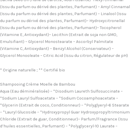
(Issu du parfum ou dérivé des plantes, Parfumant) – Amyl Cinnamal
(Issu du parfum ou dérivé des plantes, Parfumant) – Linalool (Issu
du parfum ou dérivé des plantes, Parfumant)– Hydroxycitronellal
(Issu du parfum ou dérivé des plantes, Parfumant)– Tocopherol
(Vitamine E, Antioxydant)– Lecithin (Extrait de soja non GMO,
Emulsifiant) – Glycerol Monostearate – Ascorbyl Palmitate
(Vitamine C, Antioxydant) – Benzyl Alcohol (Conservateur) –
Glycerol Monooleate – Citric Acid (Issu du citron, Régulateur de pH)
* Origine naturelle ; ** Certifié bio
Shampooing Crème Moelle de Bambou
Aqua (Eau déminéralisée) – *Disodium Laureth Sulfosuccinate –
*Sodium Lauryl Sulfoacetate – *Sodium Cocoamphoacetate –
*Glycerin (Extrait de coco, Conditionneur) – *Polyglyeryl-6 Stearate
– *Lauryl Glucoside – *Hydroxypropyl Guar Hydroxypropyltrimonium
Chloride (Extrait de guar, Conditionneur)– Parfum/Fragrance (Issu
d’huiles essentielles, Parfumant) – *Polyglyceryl-10 Laurate –