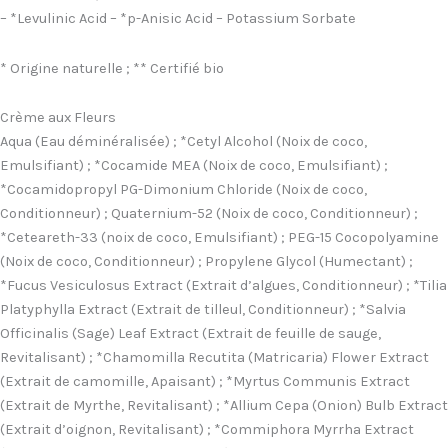
– *Levulinic Acid – *p-Anisic Acid – Potassium Sorbate
* Origine naturelle ; ** Certifié bio
Crème aux Fleurs
Aqua (Eau déminéralisée) ; *Cetyl Alcohol (Noix de coco,
Emulsifiant) ; *Cocamide MEA (Noix de coco, Emulsifiant) ;
*Cocamidopropyl PG-Dimonium Chloride (Noix de coco,
Conditionneur) ; Quaternium-52 (Noix de coco, Conditionneur) ;
*Ceteareth-33 (noix de coco, Emulsifiant) ; PEG-15 Cocopolyamine
(Noix de coco, Conditionneur) ; Propylene Glycol (Humectant) ;
*Fucus Vesiculosus Extract (Extrait d’algues, Conditionneur) ; *Tilia
Platyphylla Extract (Extrait de tilleul, Conditionneur) ; *Salvia
Officinalis (Sage) Leaf Extract (Extrait de feuille de sauge,
Revitalisant) ; *Chamomilla Recutita (Matricaria) Flower Extract
(Extrait de camomille, Apaisant) ; *Myrtus Communis Extract
(Extrait de Myrthe, Revitalisant) ; *Allium Cepa (Onion) Bulb Extract
(Extrait d’oignon, Revitalisant) ; *Commiphora Myrrha Extract