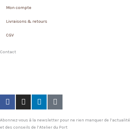
Mon compte
Livraisons & retours
CGV
Contact
170 rue Jurien de la Gravière
29200 Brest
02.98.80.23.74
Prendre rendez-vous
F
I
L
T
a
n
i
i
c
s
n
k
e
t
k
t
Abonnez-vous à la newsletter pour ne rien manquer de l’actualité
b
a
e
o
et des conseils de l’Atelier du Port