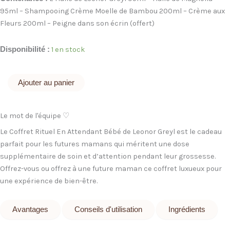
95ml – Shampooing Crème Moelle de Bambou 200ml – Crème aux
Fleurs 200ml – Peigne dans son écrin (offert)
quantité
Disponibilité :
1 en stock
de
Coffret
Rituel
Ajouter au panier
en
attendant
bébé
Le mot de l'équipe ♡
Le Coffret Rituel En Attendant Bébé de Leonor Greyl est le cadeau
parfait pour les futures mamans qui méritent une dose
supplémentaire de soin et d’attention pendant leur grossesse.
Offrez-vous ou offrez à une future maman ce coffret luxueux pour
une expérience de bien-être.
Avantages
Conseils d'utilisation
Ingrédients