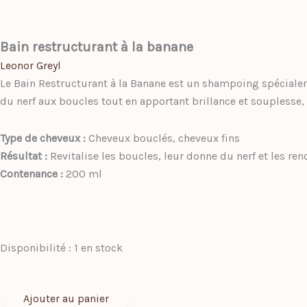
Bain restructurant à la banane
Leonor Greyl
Le Bain Restructurant à la Banane est un shampoing spéciale
du nerf aux boucles tout en apportant brillance et souplesse, 
Type de cheveux :
Cheveux bouclés, cheveux fins
Résultat :
Revitalise les boucles, leur donne du nerf et les ren
Contenance :
200 ml
quantité
Disponibilité :
1 en stock
de
Bain
restructurant
Ajouter au panier
à