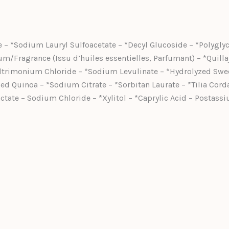
– *Sodium Lauryl Sulfoacetate – *Decyl Glucoside – *Polyglyc
rfum/Fragrance (Issu d’huiles essentielles, Parfumant) – *Qui
trimonium Chloride – *Sodium Levulinate – *Hydrolyzed Sweet 
zed Quinoa – *Sodium Citrate – *Sorbitan Laurate – *Tilia Cor
ctate – Sodium Chloride – *Xylitol – *Caprylic Acid – Postassi