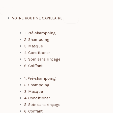
Aller
Fermer
Ouvrir
Fermer
Ouvrir
Fermer
Ouvrir
au
SALON
SALON
EXPERTISES
EXPERTISES
VOTRE
VOTRE
contenu
ROUTINE
ROUTINE
VOTRE ROUTINE CAPILLAIRE
CAPILLAIRE
CAPILLAIRE
1. Pré-shampoing
2. Shampoing
3. Masque
4. Conditioner
5. Soin sans rinçage
6. Coiffant
1. Pré-shampoing
2. Shampoing
3. Masque
4. Conditioner
5. Soin sans rinçage
6. Coiffant