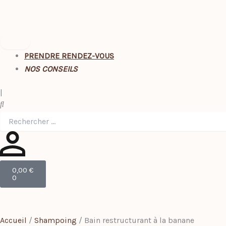
PRENDRE RENDEZ-VOUS
NOS CONSEILS
|
Rechercher
Panier
0,00
€
0
Accueil
/
Shampoing
/ Bain restructurant à la banane