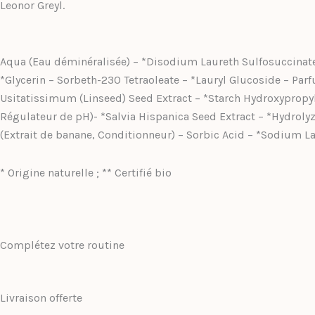
Leonor Greyl.
Aqua (Eau déminéralisée) – *Disodium Laureth Sulfosuccinate 
*Glycerin – Sorbeth-230 Tetraoleate – *Lauryl Glucoside – Pa
Usitatissimum (Linseed) Seed Extract – *Starch Hydroxypropyl
Régulateur de pH)- *Salvia Hispanica Seed Extract – *Hydroly
(Extrait de banane, Conditionneur) – Sorbic Acid – *Sodium La
* Origine naturelle ; ** Certifié bio
Complétez votre routine
Livraison offerte